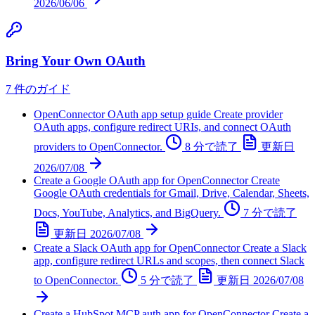
2026/06/06
Bring Your Own OAuth
7 件のガイド
OpenConnector OAuth app setup guide
Create provider
OAuth apps, configure redirect URIs, and connect OAuth
providers to OpenConnector.
8 分で読了
更新日
2026/07/08
Create a Google OAuth app for OpenConnector
Create
Google OAuth credentials for Gmail, Drive, Calendar, Sheets,
Docs, YouTube, Analytics, and BigQuery.
7 分で読了
更新日
2026/07/08
Create a Slack OAuth app for OpenConnector
Create a Slack
app, configure redirect URLs and scopes, then connect Slack
to OpenConnector.
5 分で読了
更新日
2026/07/08
Create a HubSpot MCP auth app for OpenConnector
Create a