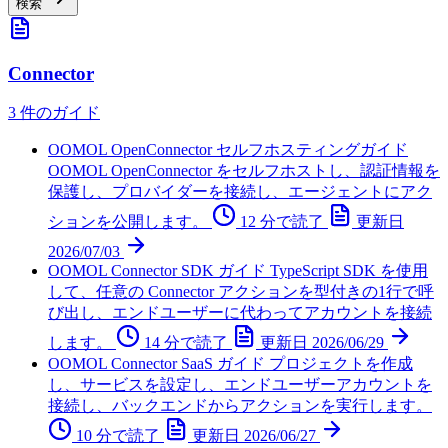
検索
Connector
3 件のガイド
OOMOL OpenConnector セルフホスティングガイド
OOMOL OpenConnector をセルフホストし、認証情報を
保護し、プロバイダーを接続し、エージェントにアク
ションを公開します。
12 分で読了
更新日
2026/07/03
OOMOL Connector SDK ガイド
TypeScript SDK を使用
して、任意の Connector アクションを型付きの1行で呼
び出し、エンドユーザーに代わってアカウントを接続
します。
14 分で読了
更新日
2026/06/29
OOMOL Connector SaaS ガイド
プロジェクトを作成
し、サービスを設定し、エンドユーザーアカウントを
接続し、バックエンドからアクションを実行します。
10 分で読了
更新日
2026/06/27