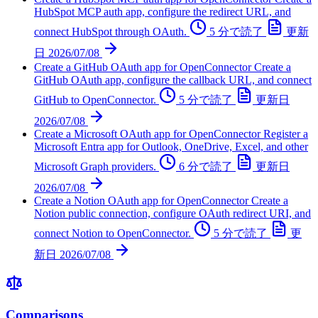
HubSpot MCP auth app, configure the redirect URL, and
connect HubSpot through OAuth.
5 分で読了
更新
日
2026/07/08
Create a GitHub OAuth app for OpenConnector
Create a
GitHub OAuth app, configure the callback URL, and connect
GitHub to OpenConnector.
5 分で読了
更新日
2026/07/08
Create a Microsoft OAuth app for OpenConnector
Register a
Microsoft Entra app for Outlook, OneDrive, Excel, and other
Microsoft Graph providers.
6 分で読了
更新日
2026/07/08
Create a Notion OAuth app for OpenConnector
Create a
Notion public connection, configure OAuth redirect URI, and
connect Notion to OpenConnector.
5 分で読了
更
新日
2026/07/08
Comparisons