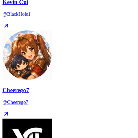
Kevin Cui
@BlackHole1
Cheerego7
@Cheerego7