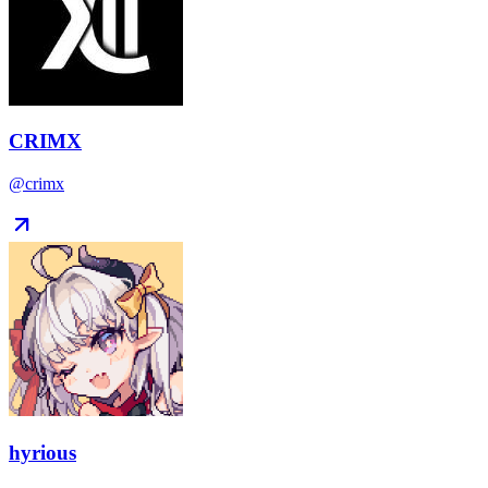
CRIMX
@crimx
hyrious