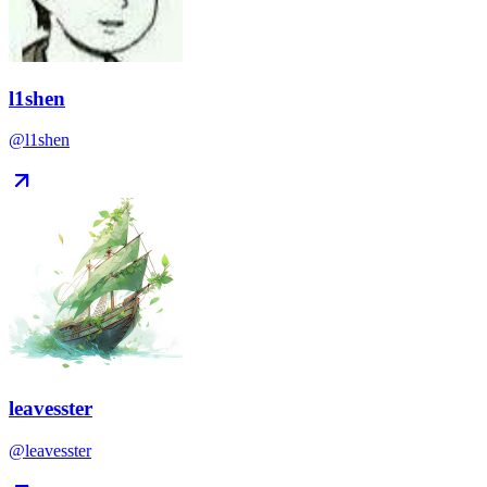
l1shen
@l1shen
leavesster
@leavesster