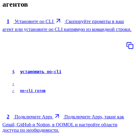
агентов
1
Установите oo CLI
Скопируйте промпты в ваш
агент или установите oo CLI напрямую из командной строки.
$
установить oo-cli
›
✓
oo-cli готов
2
Подключите Apps
Подключите Apps, такие как
Gmail, GitHub и Notion, в OOMOL и настройте области
доступа по необходимости.