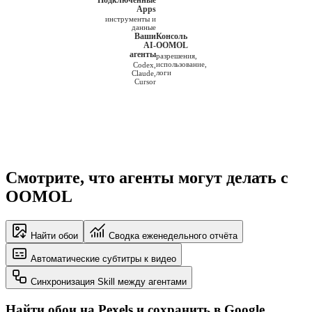
Apps
инструменты и
данные
Ваши
Консоль
AI-
OOMOL
агенты
разрешения,
использование,
Codex,
логи
Claude,
Cursor
Смотрите, что агенты могут делать с
OOMOL
Найти обои
Сводка еженедельного отчёта
Автоматические субтитры к видео
Синхронизация Skill между агентами
Найти обои на Pexels и сохранить в Google