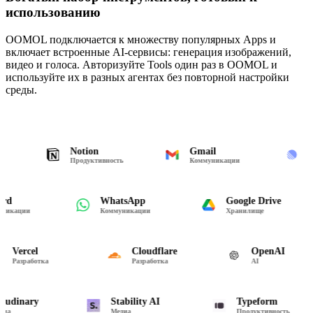
использованию
OOMOL подключается к множеству популярных Apps и
включает встроенные AI-сервисы: генерация изображений,
видео и голоса. Авторизуйте Tools один раз в OOMOL и
используйте их в разных агентах без повторной настройки
среды.
Notion
Gmail
Lin
Продуктивность
Коммуникации
Разр
scord
WhatsApp
Google Drive
ммуникации
Коммуникации
Хранилище
Vercel
Cloudflare
OpenAI
Разработка
Разработка
AI
Cloudinary
Stability AI
Typeform
Медиа
Медиа
Продуктивность