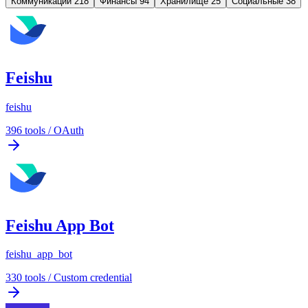
Коммуникации
218
Финансы
94
Хранилище
25
Социальные
38
Feishu
feishu
396
tools
/
OAuth
Feishu App Bot
feishu_app_bot
330
tools
/
Custom credential