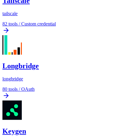
Tailscale
tailscale
82
tools
/
Custom credential
Longbridge
longbridge
80
tools
/
OAuth
Keygen