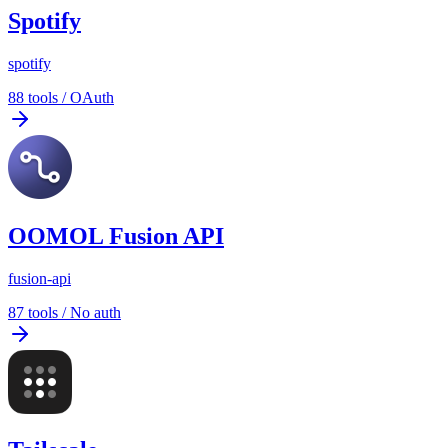
Spotify
spotify
88
tools
/
OAuth
OOMOL Fusion API
fusion-api
87
tools
/
No auth