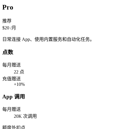
Pro
推荐
$20
/月
日常连接 App、使用内置服务和自动化任务。
点数
每月赠送
22 点
充值赠送
+10%
App 调用
每月赠送
20K 次调用
额度外扣点