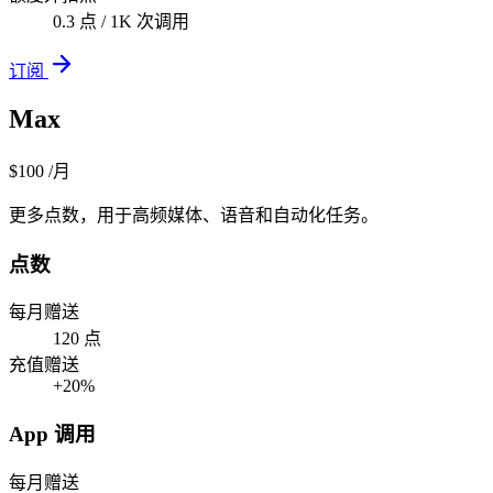
0.3 点 / 1K 次调用
订阅
Max
$100
/月
更多点数，用于高频媒体、语音和自动化任务。
点数
每月赠送
120 点
充值赠送
+20%
App 调用
每月赠送