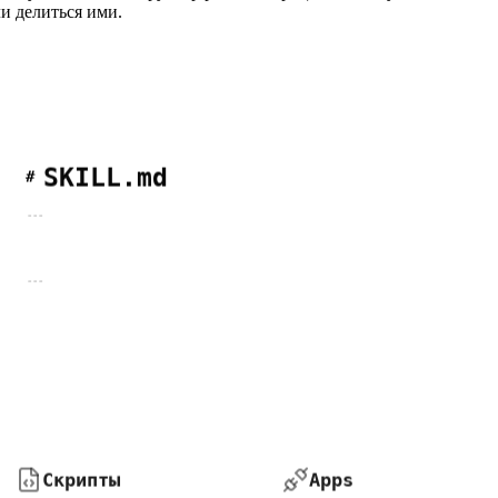
и делиться ими.
SKILL.md
#
---
---
Скрипты
Apps