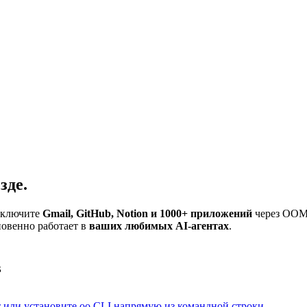
зде.
ключите
Gmail, GitHub, Notion и 1000+ приложений
через OO
овенно работает в
ваших любимых AI-агентах
.
в
 или установите oo CLI напрямую из командной строки.