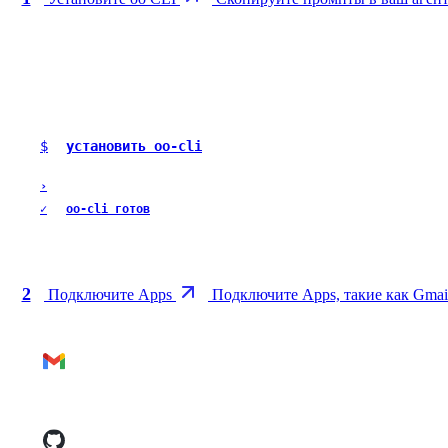
$
установить oo-cli
›
✓
oo-cli готов
2
Подключите Apps
Подключите Apps, такие как Gmai