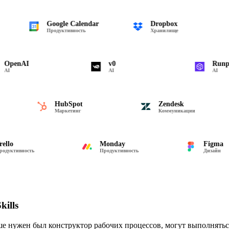
e
Google Calendar
Dropbox
Продуктивность
Хранилище
enAI
v0
Runpod
AI
AI
HubSpot
Zendesk
ость
Маркетинг
Коммуникации
Monday
Figma
ивность
Продуктивность
Дизайн
ills
ше нужен был конструктор рабочих процессов, могут выполнятьс