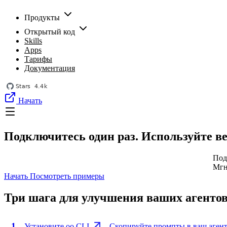
Продукты
Открытый код
Skills
Apps
Тарифы
Документация
Начать
Подключитесь один раз. Используйте ве
Под
Мгн
Начать
Посмотреть примеры
Три шага для улучшения ваших агенто
1
Установите oo CLI
Скопируйте промпты в ваш агент