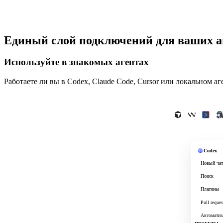
Единый слой подключений для ваших аге
Используйте в знакомых агентах
Работаете ли вы в Codex, Claude Code, Cursor или локальном а
O
Codex
# 
Новый ча
# 
Поиск
# 
Плагины
# 
Pull reques
# 
Автоматиз