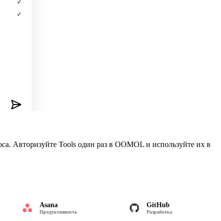
✓
asks
✓
са. Авторизуйте Tools один раз в OOMOL и используйте их в
Asana
GitHub
Продуктивность
Разработка