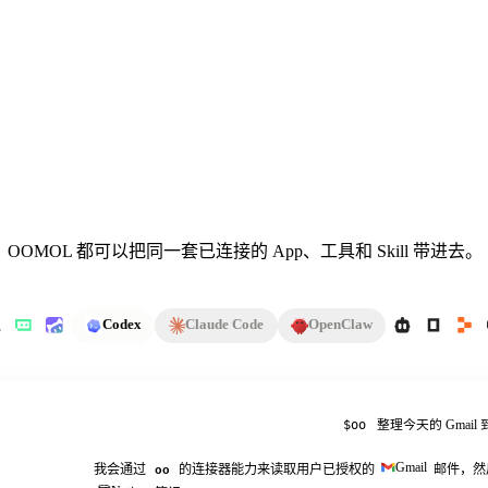
 中工作，OOMOL 都可以把同一套已连接的 App、工具和 Skill 带进去。
Codex
Claude Code
OpenClaw
# support-triage
ps
~/repo
support-triage
$oo
整理今天的 Gmail 到 
customer-asks
消息
Canvas
文件
$
claude
Gmail
我会通过
oo
的连接器能力来读取用户已授权的
邮件，然
总结 merged PR，并把摘要发到 Slack。
sales