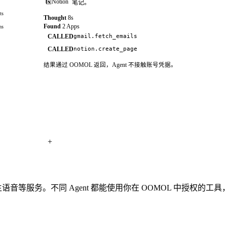
⏺
读取当前仓库上下文
Notion
笔记。
Nina
2:14 PM
N
billing
⎿
使用
oo
连接器 skill
可以把账单相关的 Slack 反馈整理成跟进任务吗？
ts
Thought
8s
onboarding
github.pull_requests.list
GitHub
tool
👀 2
✅ 1
Found
2 Apps
ns
gmail.fetch_emails
CALLED
slack.chat.postMessage
Slack
tool
OpenClaw
2:15 PM
@Nina
我找到 3 条客户反馈，并通过 oo 创建了 Linear
✓
PR 摘要已发送到 #engineering
notion.create_page
CALLED
务。
工具通过
oo
调用，凭据不进入 Claude Code。
结果通过 OOMOL 返回，Agent 不接触账号凭据。
3 个任务
Linear
已记录
oo
2 条回复
+
、生语音等服务。不同 Agent 都能使用你在 OOMOL 中授权的