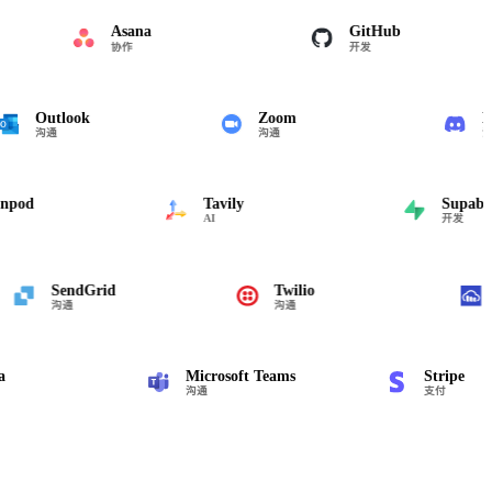
Asana
GitHub
协作
开发
Outlook
Zoom
沟通
沟通
d
Tavily
Supabase
AI
开发
SendGrid
Twilio
沟通
沟通
Microsoft Teams
Stripe
沟通
支付