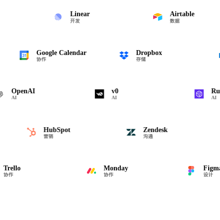
Linear
Airtable
开发
数据
Google Calendar
Dropbox
协作
存储
OpenAI
v0
Runpo
I
AI
AI
HubSpot
Zendesk
营销
沟通
lo
Monday
Figma
协作
设计