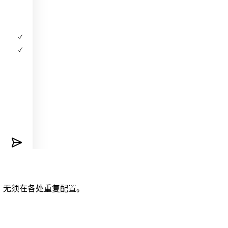
✓
 跟进任
✓
工具，无须在各处重复配置。