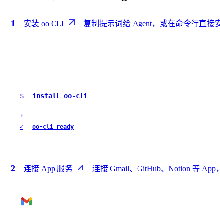
1
安装 oo CLI
复制提示词给 Agent，或在命令行直接安装
$
install oo-cli
›
✓
oo-cli ready
2
连接 App 服务
连接 Gmail、GitHub、Notion 