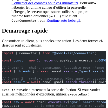
Connecter des comptes pour vos utilisateurs
. Pour auto-
héberger le runtime au lieu d’utiliser la passerelle
hébergée, le serveur open source utilise son propre
runtime token optionnel (
) et le client
oct_…
; voir
Runtime auto-hébergé
.
OpenConnector
Démarrage rapide
Construisez un client, puis appelez une action. Les deux formes ci-
dessous sont équivalentes.
import
 { Connector } 
from
 "@oomol-lab/connector"
;
const
 oomol
 =
 new
 Connector
({ apiKey: process.env.
OOMOL
// Chemin 1 : chaîne dynamique. Appelable pour n'import
const
 { 
threads
 } 
=
 await
 oomol.
execute
(
"gmail.search_
// Chemin 2 : syntaxe namespace. Même appel en dessous.
const
 result
 =
 await
 oomol.gmail.
search_threads
({ query
renvoie directement la sortie de l’action. Si vous voulez
execute
aussi les métadonnées d’exécution, utilisez
:
executeRaw
const
 raw
 =
 await
 oomol.
executeRaw
(
"gmail.search_thread
raw.data;        
// la même valeur que celle renvoyée p