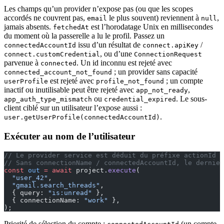
Les champs qu’un provider n’expose pas (ou que les scopes
accordés ne couvrent pas,
le plus souvent) reviennent à
,
email
null
jamais absents.
est l’horodatage Unix en millisecondes
fetchedAt
du moment où la passerelle a lu le profil. Passez un
issu d’un résultat de
/
connectedAccountId
connect.apiKey
, ou d’une
connect.customCredential
ConnectionRequest
parvenue à
. Un id inconnu est rejeté avec
connected
; un provider sans capacité
connected_account_not_found
est rejeté avec
; un compte
userProfile
profile_not_found
inactif ou inutilisable peut être rejeté avec
,
app_not_ready
ou
. Le sous-
app_auth_type_mismatch
credential_expired
client ciblé sur un utilisateur l’expose aussi :
.
user.getUserProfile(connectedAccountId)
Exécuter au nom de l’utilisateur
// Le provider service est déduit du préfixe actionId (
// Sans connectionName / connectedAccountId, le dernie
const
 out
 =
 await
 project.
execute
(
  "user_42"
,
  "gmail.search_threads"
,
  { query: 
"is:unread"
 },
  { connectionName: 
"work"
 },
);
Priorité de sélection du compte :
(un compte