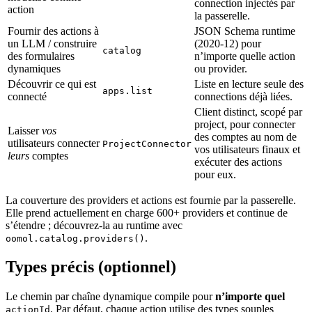
connection injectés par
action
la passerelle.
Fournir des actions à
JSON Schema runtime
un LLM / construire
(2020-12) pour
catalog
des formulaires
n’importe quelle action
dynamiques
ou provider.
Découvrir ce qui est
Liste en lecture seule des
apps.list
connecté
connections déjà liées.
Client distinct, scopé par
project, pour connecter
Laisser
vos
des comptes au nom de
utilisateurs connecter
ProjectConnector
vos utilisateurs finaux et
leurs
comptes
exécuter des actions
pour eux.
La couverture des providers et actions est fournie par la passerelle.
Elle prend actuellement en charge 600+ providers et continue de
s’étendre ; découvrez-la au runtime avec
.
oomol.catalog.providers()
Types précis (optionnel)
Le chemin par chaîne dynamique compile pour
n’importe quel
. Par défaut, chaque action utilise des types souples
actionId