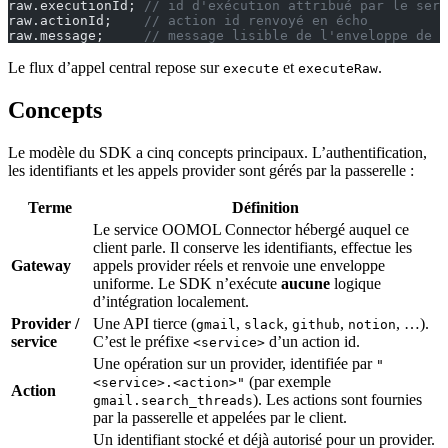
raw.executionId; 
// id d'exécution attribué par le serv
raw.actionId;    
// action id renvoyé en écho
raw.message;     
// message lisible de l'enveloppe de s
Le flux d’appel central repose sur
et
.
execute
executeRaw
Concepts
Le modèle du SDK a cinq concepts principaux. L’authentification,
les identifiants et les appels provider sont gérés par la passerelle :
Terme
Définition
Le service OOMOL Connector hébergé auquel ce
client parle. Il conserve les identifiants, effectue les
Gateway
appels provider réels et renvoie une enveloppe
uniforme. Le SDK n’exécute
aucune
logique
d’intégration localement.
Provider /
Une API tierce (
,
,
,
, …).
gmail
slack
github
notion
service
C’est le préfixe
d’un action id.
<service>
Une opération sur un provider, identifiée par
"
(par exemple
<service>.<action>"
Action
). Les actions sont fournies
gmail.search_threads
par la passerelle et appelées par le client.
Un identifiant stocké et déjà autorisé pour un provider.