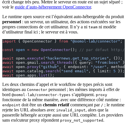
écrit change très peu. Mettre le serveur en route est un sujet séparé ;
voir le
guide d’auto-hébergement OpenConnector
.
Le runtime open source est l’équivalent auto-hébergeable du produit
personnel
: un serveur, un utilisateur, des actions exécutées sur les
propres connections de cet utilisateur. Il n’y a ni
ni modèle
team
d’utilisateur final ici ; le serveur est à vous.
import
 { OpenConnector } 
from
 "@oomol-lab/connector"
;
const
 open
 =
 new
 OpenConnector
(); 
// par défaut http://
await
 open.
execute
(
"hackernews.get_top_stories"
, {});  
await
 open.gmail.
search_threads
({ query: 
"from:boss"
 })
await
 open.
proxy
(
"github"
, { endpoint: 
"/user"
, method:
await
 open.catalog.
search
(
"send email"
, { limit: 
5
 }); 
await
 open.apps.
list
();                                
Les deux chemins d’appel et le workflow de types précis sont
identiques au
personnel ; les mêmes imports à effet de
Connector
bord
s’appliquent.
@oomol-lab/connector-types
proxy
fonctionne de la même manière, avec une différence côté runtime :
doit être un
chemin relatif
commençant par
; le runtime
endpoint
/
rejette les URL absolues avec
, alors que la
invalid_input
passerelle hébergée accepte aussi une URL complète. Les providers
sans exécuteur proxy répondent
.
proxy_not_supported