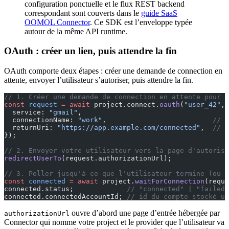
configuration ponctuelle et le flux REST backend
correspondant sont couverts dans le
guide SaaS
OOMOL Connector
. Ce SDK est l’enveloppe typée
autour de la même API runtime.
OAuth : créer un lien, puis attendre la fin
OAuth comporte deux étapes : créer une demande de connection en
attente, envoyer l’utilisateur s’autoriser, puis attendre la fin.
// 1. Créer une demande de connection en attente pour l
const
 request
 =
 await
 project.connect.
oauth
(
"user_42"
, 
  service: 
"gmail"
,
  connectionName: 
"work"
,                          
// n
  returnUri: 
"https://app.example.com/connected"
,  
// o
});
// 2. Envoyer votre utilisateur vers la page d'autorisa
redirectUserTo
(request.authorizationUrl);
// 3. Poller jusqu'à ce que l'utilisateur termine (ou 
const
 connected
 =
 await
 project.
waitForConnection
(reque
connected.status;             
// "connected" | "failed"
connected.connectedAccountId; 
// id du compte stocké un
ouvre d’abord une page d’entrée hébergée par
authorizationUrl
Connector qui nomme votre project et le provider que l’utilisateur va