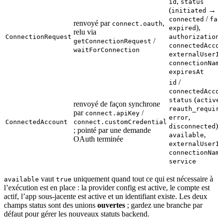
,
id
status
(
→
initiated
/
connected
fa
renvoyé par
,
connect.oauth
),
expired
relu via
ConnectionRequest
authorizatio
/
getConnectionRequest
connectedAcc
waitForConnection
externalUser
connectionNa
expiresAt
/
id
connectedAcc
(
status
activ
renvoyé de façon synchrone
reauth_requi
par
/
connect.apiKey
,
error
ConnectedAccount
connect.customCredential
)
disconnected
; pointé par une demande
,
available
OAuth terminée
externalUser
connectionNa
service
vaut
uniquement quand tout ce qui est nécessaire à
available
true
l’exécution est en place : la provider config est active, le compte est
actif, l’app sous-jacente est active et un identifiant existe. Les deux
champs status sont des unions
ouvertes
; gardez une branche par
défaut pour gérer les nouveaux statuts backend.