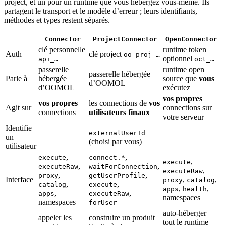
project, et un pour un runtime que vous hébergez vous-même. Ils
partagent le transport et le modèle d’erreur ; leurs identifiants,
méthodes et types restent séparés.
Connector
ProjectConnector
OpenConnector
clé personnelle
runtime token
Auth
clé project
oo_proj_…
optionnel
api_…
oct_…
passerelle
runtime open
passerelle hébergée
Parle à
hébergée
source que
vous
d’OOMOL
d’OOMOL
exécutez
vos propres
vos propres
les connections de
vos
Agit sur
connections sur
connections
utilisateurs finaux
votre serveur
Identifie
externalUserId
un
—
—
(choisi par vous)
utilisateur
,
,
execute
connect.*
,
execute
,
,
executeRaw
waitForConnection
,
executeRaw
,
,
proxy
getUserProfile
Interface
,
,
proxy
catalog
,
,
catalog
execute
,
,
apps
health
,
,
apps
executeRaw
namespaces
namespaces
forUser
auto-héberger
appeler les
construire un produit
tout le runtime