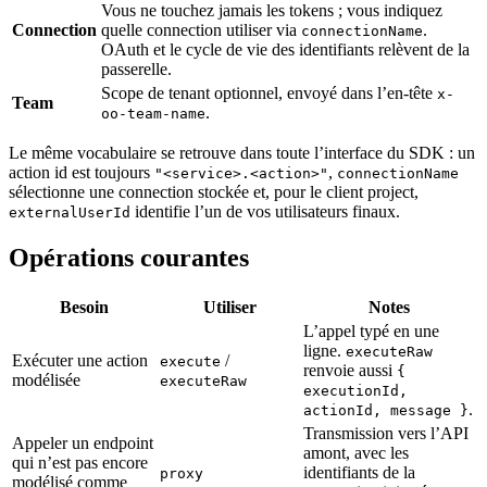
Vous ne touchez jamais les tokens ; vous indiquez
Connection
quelle connection utiliser via
.
connectionName
OAuth et le cycle de vie des identifiants relèvent de la
passerelle.
Scope de tenant optionnel, envoyé dans l’en-tête
x-
Team
.
oo-team-name
Le même vocabulaire se retrouve dans toute l’interface du SDK : un
action id est toujours
,
"<service>.<action>"
connectionName
sélectionne une connection stockée et, pour le client project,
identifie l’un de vos utilisateurs finaux.
externalUserId
Opérations courantes
Besoin
Utiliser
Notes
L’appel typé en une
ligne.
executeRaw
Exécuter une action
/
execute
renvoie aussi
{
modélisée
executeRaw
executionId,
.
actionId, message }
Transmission vers l’API
Appeler un endpoint
amont, avec les
qui n’est pas encore
identifiants de la
proxy
modélisé comme