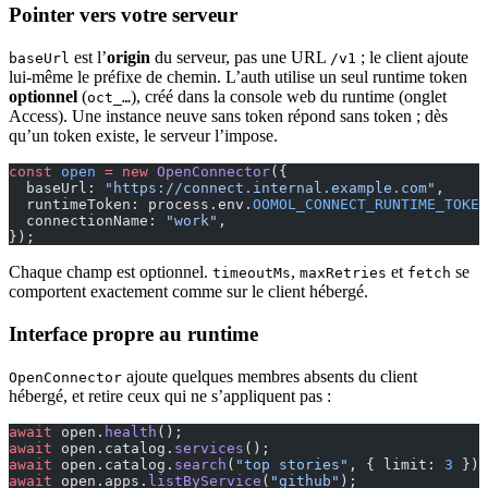
Pointer vers votre serveur
est l’
origin
du serveur, pas une URL
; le client ajoute
baseUrl
/v1
lui-même le préfixe de chemin. L’auth utilise un seul runtime token
optionnel
(
), créé dans la console web du runtime (onglet
oct_…
Access). Une instance neuve sans token répond sans token ; dès
qu’un token existe, le serveur l’impose.
const
 open
 =
 new
 OpenConnector
({
  baseUrl: 
"https://connect.internal.example.com"
,     
  runtimeToken: process.env.
OOMOL_CONNECT_RUNTIME_TOKEN
  connectionName: 
"work"
,                              
});
Chaque champ est optionnel.
,
et
se
timeoutMs
maxRetries
fetch
comportent exactement comme sur le client hébergé.
Interface propre au runtime
ajoute quelques membres absents du client
OpenConnector
hébergé, et retire ceux qui ne s’appliquent pas :
await
 open.
health
();                                   
await
 open.catalog.
services
();                         
await
 open.catalog.
search
(
"top stories"
, { limit: 
3
 });
await
 open.apps.
listByService
(
"github"
);               