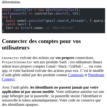
déterministe.
const
 controller
 =
 new
 AbortController
();
setTimeout
(() 
=>
 controller.
abort
(), 
50
);
try
 {
  await
 oomol.
execute
(
"gmail.search_threads"
, { query: 
} 
catch
 (err) {
  (err 
as
 Error
).name; 
// "AbortError"
}
Connecter des comptes pour vos
utilisateurs
exécute des actions sur
vos propres
connections.
Connector
sert aux produits SaaS :
vos
utilisateurs finaux
ProjectConnector
relient
leurs propres
comptes Gmail / Slack / GitHub / … via votre
app, et votre backend exécute des actions pour eux. C’est le modèle
d’auth gérée utilisé par des produits comme
Composio
et
Pipedream
Connect
.
Avec l’auth gérée,
les identifiants ne passent jamais par votre
application ni par aucun modèle
. Votre utilisateur autorise sur une
page hébergée par la passerelle ; la passerelle stocke l’identifiant et
renouvelle le token automatiquement. Votre code ne conserve que
des identifiants opaques.