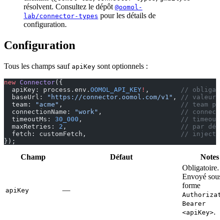
résolvent. Consultez le dépôt
@oomol-
pour les détails de
lab/connector-types
configuration.
Configuration
Tous les champs sauf
sont optionnels :
apiKey
new
 Connector
({
  apiKey: process.env.
OOMOL_API_KEY
!
,        
// obligat
  baseUrl: 
"https://connector.oomol.com/v1"
, 
// valeur 
  team: 
"acme"
,                              
// team pa
  connectionName: 
"work"
,                    
// connect
  timeoutMs: 
30_000
,                         
// timeout
  maxRetries: 
2
,                             
// par déf
  fetch: customFetch,                        
// injecti
});
Champ
Défaut
Notes
Obligatoire.
Envoyé sous
forme
—
apiKey
Authoriza
Bearer
.
<apiKey>