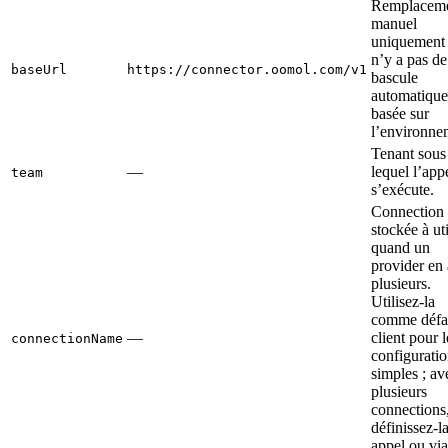
Remplacem
manuel
uniquement ;
n’y a pas de
baseUrl
https://connector.oomol.com/v1
bascule
automatique
basée sur
l’environne
Tenant sous
—
lequel l’app
team
s’exécute.
Connection
stockée à uti
quand un
provider en 
plusieurs.
Utilisez-la
comme défa
—
client pour l
connectionName
configurati
simples ; av
plusieurs
connections
définissez-l
appel ou via