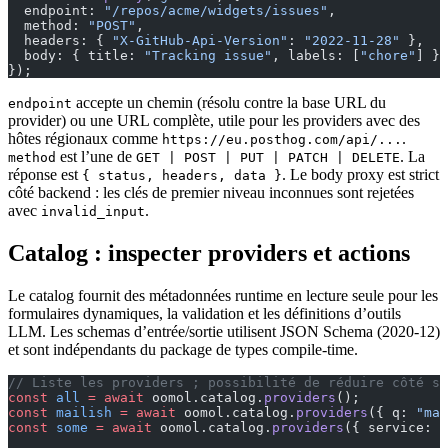
  endpoint: 
"/repos/acme/widgets/issues"
,
  method: 
"POST"
,
  headers: { 
"X-GitHub-Api-Version"
: 
"2022-11-28"
 },
  body: { title: 
"Tracking issue"
, labels: [
"chore"
] },
});
accepte un chemin (résolu contre la base URL du
endpoint
provider) ou une URL complète, utile pour les providers avec des
hôtes régionaux comme
.
https://eu.posthog.com/api/...
est l’une de
. La
method
GET | POST | PUT | PATCH | DELETE
réponse est
. Le body proxy est strict
{ status, headers, data }
côté backend : les clés de premier niveau inconnues sont rejetées
avec
.
invalid_input
Catalog : inspecter providers et actions
Le catalog fournit des métadonnées runtime en lecture seule pour les
formulaires dynamiques, la validation et les définitions d’outils
LLM. Les schemas d’entrée/sortie utilisent JSON Schema (2020-12)
et sont indépendants du package de types compile-time.
// Liste les providers ; possibilité de réduire côté se
const
 all
 =
 await
 oomol.catalog.
providers
();           
const
 mailish
 =
 await
 oomol.catalog.
providers
({ q: 
"mai
const
 some
 =
 await
 oomol.catalog.
providers
({ service: [