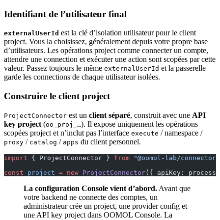
Identifiant de l’utilisateur final
est la clé d’isolation utilisateur pour le client
externalUserId
project. Vous la choisissez, généralement depuis votre propre base
d’utilisateurs. Les opérations project comme connecter un compte,
attendre une connection et exécuter une action sont scopées par cette
valeur. Passez toujours le même
et la passerelle
externalUserId
garde les connections de chaque utilisateur isolées.
Construire le client project
est un
client séparé
, construit avec une
API
ProjectConnector
key project
(
). Il expose uniquement les opérations
oo_proj_…
scopées project et n’inclut pas l’interface
/ namespace /
execute
/
/
du client personnel.
proxy
catalog
apps
import
 { ProjectConnector } 
from
 "@oomol-lab/connector"
const
 project
 =
 new
 ProjectConnector
({ apiKey: process.
La configuration Console vient d’abord.
Avant que
votre backend ne connecte des comptes, un
administrateur crée un project, une provider config et
une API key project dans OOMOL Console. La