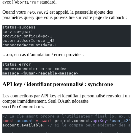
avec l’
standard.
AbortError
Quand votre
est appelé, la passerelle ajoute des
returnUri
paramètres query que vous pouvez lire sur votre page de callback :
status=success
service=gmail
providerConfigId=pc-1
externalUserId=user_42
connectedAccountId=ca-1
…ou, en cas d’annulation / erreur provider :
status=error
code=<connector-error-code>
message=<human-readable-message>
API key / identifiant personnalisé : synchrone
Les connections par API key et identifiant personnalisé renvoient un
compte immédiatement. Seul OAuth nécessite
.
waitForConnection
// La clé amont propre à l'utilisateur final (p. ex. u
const
 account
 =
 await
 project.connect.
apiKey
(
"user_42"
,
account.available; 
// si le compte peut exécuter des ac