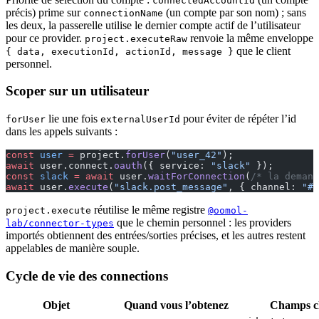
connectedAccountId
précis) prime sur
(un compte par son nom) ; sans
connectionName
les deux, la passerelle utilise le dernier compte actif de l’utilisateur
pour ce provider.
renvoie la même enveloppe
project.executeRaw
que le client
{ data, executionId, actionId, message }
personnel.
Scoper sur un utilisateur
lie une fois
pour éviter de répéter l’id
forUser
externalUserId
dans les appels suivants :
const
 user
 =
 project.
forUser
(
"user_42"
);
await
 user.connect.
oauth
({ service: 
"slack"
 });
const
 slack
 =
 await
 user.
waitForConnection
(
/* la demand
await
 user.
execute
(
"slack.post_message"
, { channel: 
"#g
réutilise le même registre
project.execute
@oomol-
que le chemin personnel : les providers
lab/connector-types
importés obtiennent des entrées/sorties précises, et les autres restent
appelables de manière souple.
Cycle de vie des connections
Objet
Quand vous l’obtenez
Champs c