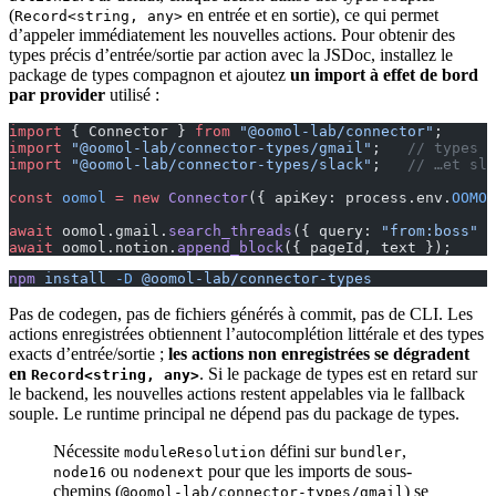
(
en entrée et en sortie), ce qui permet
Record<string, any>
d’appeler immédiatement les nouvelles actions. Pour obtenir des
types précis d’entrée/sortie par action avec la JSDoc, installez le
package de types compagnon et ajoutez
un import à effet de bord
par provider
utilisé :
import
 { Connector } 
from
 "@oomol-lab/connector"
;
import
 "@oomol-lab/connector-types/gmail"
;   
// types p
import
 "@oomol-lab/connector-types/slack"
;   
// …et sla
const
 oomol
 =
 new
 Connector
({ apiKey: process.env.
OOMOL
await
 oomol.gmail.
search_threads
({ query: 
"from:boss"
 }
await
 oomol.notion.
append_block
({ pageId, text });     
npm
 install
 -D
 @oomol-lab/connector-types
Pas de codegen, pas de fichiers générés à commit, pas de CLI. Les
actions enregistrées obtiennent l’autocomplétion littérale et des types
exacts d’entrée/sortie ;
les actions non enregistrées se dégradent
en
. Si le package de types est en retard sur
Record<string, any>
le backend, les nouvelles actions restent appelables via le fallback
souple. Le runtime principal ne dépend pas du package de types.
Nécessite
défini sur
,
moduleResolution
bundler
ou
pour que les imports de sous-
node16
nodenext
chemins (
) se
@oomol-lab/connector-types/gmail