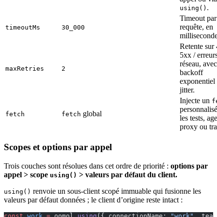
.
using()
Timeout par
requête, en
timeoutMs
30_000
milliseconde
Retente sur 
5xx / erreur
réseau, avec
maxRetries
2
backoff
exponentiel 
jitter.
Injecte un
f
personnalis
global
fetch
fetch
les tests, ag
proxy ou tra
Scopes et options par appel
Trois couches sont résolues dans cet ordre de priorité :
options par
appel > scope
> valeurs par défaut du client.
using()
renvoie un sous-client scopé immuable qui fusionne les
using()
valeurs par défaut données ; le client d’origine reste intact :
const
 work
 =
 oomol.
using
({ connectionName: 
"work"
, team