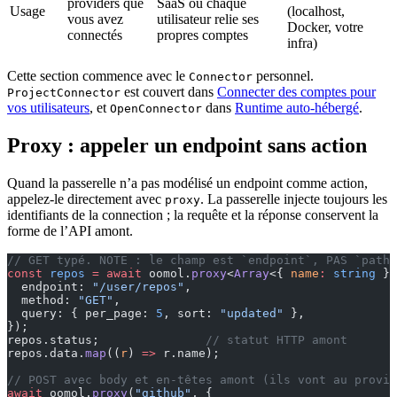
providers que
SaaS où chaque
Usage
(localhost,
vous avez
utilisateur relie ses
Docker, votre
connectés
propres comptes
infra)
Cette section commence avec le
personnel.
Connector
est couvert dans
Connecter des comptes pour
ProjectConnector
vos utilisateurs
, et
dans
Runtime auto-hébergé
.
OpenConnector
Proxy : appeler un endpoint sans action
Quand la passerelle n’a pas modélisé un endpoint comme action,
appelez-le directement avec
. La passerelle injecte toujours les
proxy
identifiants de la connection ; la requête et la réponse conservent la
forme de l’API amont.
// GET typé. NOTE : le champ est `endpoint`, PAS `path`
const
 repos
 =
 await
 oomol.
proxy
<
Array
<{ 
name
:
 string
 }>
  endpoint: 
"/user/repos"
,
  method: 
"GET"
,
  query: { per_page: 
5
, sort: 
"updated"
 },
});
repos.status;               
// statut HTTP amont
repos.data.
map
((
r
) 
=>
 r.name);
// POST avec body et en-têtes amont (ils vont au provid
await
 oomol.
proxy
(
"github"
, {