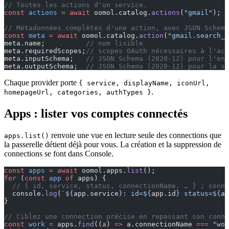
// Toutes les actions d'un service.
const
 actions
 =
 await
 oomol.catalog.
actions
(
"gmail"
);
// Métadonnées complètes d'une action, avec JSON Schema
const
 meta
 =
 await
 oomol.catalog.
action
(
"gmail.search_
meta.name;          
// nom lisible
meta.requiredScopes;
// scopes OAuth nécessaires à l'act
meta.inputSchema;   
// JSON Schema (2020-12) pour l'ent
meta.outputSchema;  
// JSON Schema (2020-12) pour la so
Chaque provider porte
{ service, displayName, iconUrl,
.
homepageUrl, categories, authTypes }
Apps : lister vos comptes connectés
renvoie une vue en lecture seule des connections que
apps.list()
la passerelle détient déjà pour vous. La création et la suppression de
connections se font dans Console.
const
 apps
 =
 await
 oomol.apps.
list
();
for
 (
const
 app
 of
 apps) {
  // { id, service, status, connectionName, … } ; conne
  console.
log
(
`${
app
.
service
}: id=${
app
.
id
} status=${
ap
}
// Ciblez une connection précise en repassant son conne
const
 work
 =
 apps.
find
((
a
) 
=>
 a.connectionName 
===
 "wor