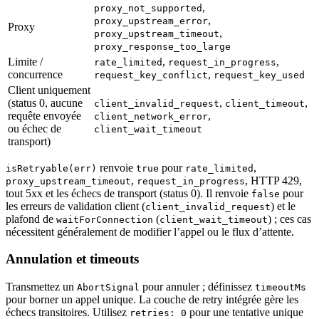
,
proxy_not_supported
,
proxy_upstream_error
Proxy
,
proxy_upstream_timeout
proxy_response_too_large
Limite /
,
,
rate_limited
request_in_progress
concurrence
,
request_key_conflict
request_key_used
Client uniquement
(status 0, aucune
,
,
client_invalid_request
client_timeout
requête envoyée
,
client_network_error
ou échec de
client_wait_timeout
transport)
renvoie
pour
,
isRetryable(err)
true
rate_limited
,
, HTTP 429,
proxy_upstream_timeout
request_in_progress
tout 5xx et les échecs de transport (status 0). Il renvoie
pour
false
les erreurs de validation client (
) et le
client_invalid_request
plafond de
(
) ; ces cas
waitForConnection
client_wait_timeout
nécessitent généralement de modifier l’appel ou le flux d’attente.
Annulation et timeouts
Transmettez un
pour annuler ; définissez
AbortSignal
timeoutMs
pour borner un appel unique. La couche de retry intégrée gère les
échecs transitoires. Utilisez
pour une tentative unique
retries: 0