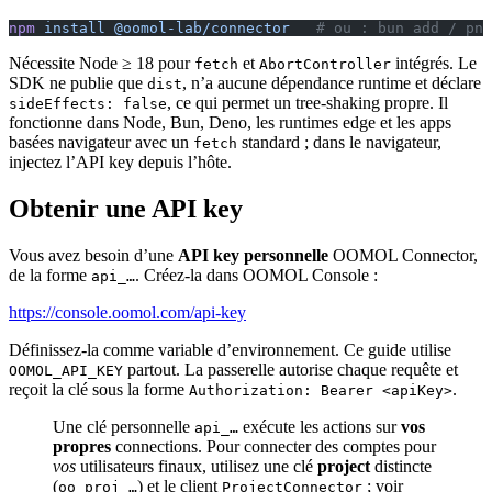
npm
 install
 @oomol-lab/connector
   # ou : bun add / pnp
Nécessite Node ≥ 18 pour
et
intégrés. Le
fetch
AbortController
SDK ne publie que
, n’a aucune dépendance runtime et déclare
dist
, ce qui permet un tree-shaking propre. Il
sideEffects: false
fonctionne dans Node, Bun, Deno, les runtimes edge et les apps
basées navigateur avec un
standard ; dans le navigateur,
fetch
injectez l’API key depuis l’hôte.
Obtenir une API key
Vous avez besoin d’une
API key personnelle
OOMOL Connector,
de la forme
. Créez-la dans OOMOL Console :
api_…
https://console.oomol.com/api-key
Définissez-la comme variable d’environnement. Ce guide utilise
partout. La passerelle autorise chaque requête et
OOMOL_API_KEY
reçoit la clé sous la forme
.
Authorization: Bearer <apiKey>
Une clé personnelle
exécute les actions sur
vos
api_…
propres
connections. Pour connecter des comptes pour
vos
utilisateurs finaux, utilisez une clé
project
distincte
(
) et le client
; voir
oo_proj_…
ProjectConnector