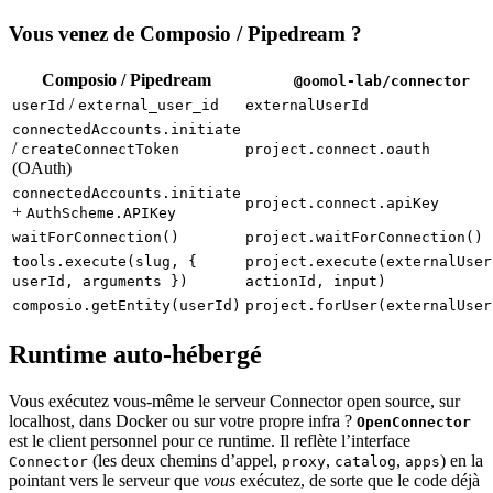
Vous venez de Composio / Pipedream ?
Composio / Pipedream
@oomol-lab/connector
/
userId
external_user_id
externalUserId
connectedAccounts.initiate
/
createConnectToken
project.connect.oauth
(OAuth)
connectedAccounts.initiate
project.connect.apiKey
+
AuthScheme.APIKey
waitForConnection()
project.waitForConnection()
tools.execute(slug, {
project.execute(externalUser
userId, arguments })
actionId, input)
composio.getEntity(userId)
project.forUser(externalUser
Runtime auto-hébergé
Vous exécutez vous-même le serveur Connector open source, sur
localhost, dans Docker ou sur votre propre infra ?
OpenConnector
est le client personnel pour ce runtime. Il reflète l’interface
(les deux chemins d’appel,
,
,
) en la
Connector
proxy
catalog
apps
pointant vers le serveur que
vous
exécutez, de sorte que le code déjà