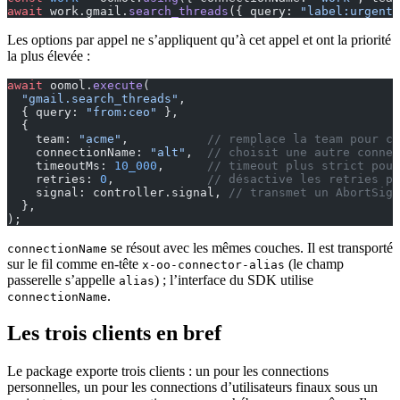
await
 work.gmail.
search_threads
({ query: 
"label:urgent"
Les options par appel ne s’appliquent qu’à cet appel et ont la priorité
la plus élevée :
await
 oomol.
execute
(
  "gmail.search_threads"
,
  { query: 
"from:ceo"
 },
  {
    team: 
"acme"
,           
// remplace la team pour ce
    connectionName: 
"alt"
,  
// choisit une autre connec
    timeoutMs: 
10_000
,      
// timeout plus strict pour
    retries: 
0
,             
// désactive les retries po
    signal: controller.signal, 
// transmet un AbortSign
  },
);
se résout avec les mêmes couches. Il est transporté
connectionName
sur le fil comme en-tête
(le champ
x-oo-connector-alias
passerelle s’appelle
) ; l’interface du SDK utilise
alias
.
connectionName
Les trois clients en bref
Le package exporte trois clients : un pour les connections
personnelles, un pour les connections d’utilisateurs finaux sous un