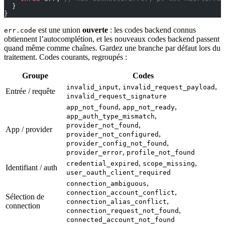
  }
}
est une union
ouverte
: les codes backend connus
err.code
obtiennent l’autocomplétion, et les nouveaux codes backend passent
quand même comme chaînes. Gardez une branche par défaut lors du
traitement. Codes courants, regroupés :
Groupe
Codes
,
,
invalid_input
invalid_request_payload
Entrée / requête
invalid_request_signature
,
,
app_not_found
app_not_ready
,
app_auth_type_mismatch
,
provider_not_found
App / provider
,
provider_not_configured
,
provider_config_not_found
,
provider_error
profile_not_found
,
,
credential_expired
scope_missing
Identifiant / auth
user_oauth_client_required
,
connection_ambiguous
,
connection_account_conflict
Sélection de
,
connection_alias_conflict
connection
,
connection_request_not_found
connected_account_not_found