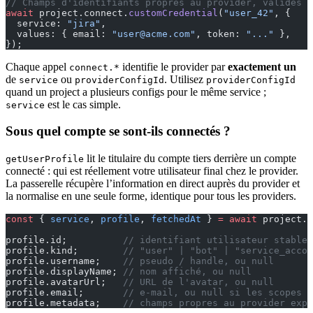
// Champs d'identifiants propres au provider, validés 
await
 project.connect.
customCredential
(
"user_42"
, {
  service: 
"jira"
,
  values: { email: 
"user@acme.com"
, token: 
"..."
 },
});
Chaque appel
identifie le provider par
exactement un
connect.*
de
ou
. Utilisez
service
providerConfigId
providerConfigId
quand un project a plusieurs configs pour le même service ;
est le cas simple.
service
Sous quel compte se sont-ils connectés ?
lit le titulaire du compte tiers derrière un compte
getUserProfile
connecté : qui est réellement votre utilisateur final chez le provider.
La passerelle récupère l’information en direct auprès du provider et
la normalise en une seule forme, identique pour tous les providers.
const
 { 
service
, 
profile
, 
fetchedAt
 } 
=
 await
 project.
g
profile.id;          
// identifiant utilisateur stable 
profile.kind;        
// "user" | "bot" | "service_accou
profile.username;    
// pseudo / handle, ou null
profile.displayName; 
// nom affiché, ou null
profile.avatarUrl;   
// URL de l'avatar, ou null
profile.email;       
// e-mail, ou null si les scopes a
profile.metadata;    
// champs propres au provider expo