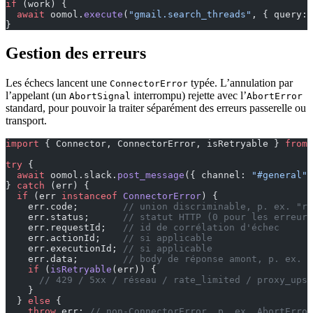
if
 (work) {
  await
 oomol.
execute
(
"gmail.search_threads"
, { query: 
}
Gestion des erreurs
Les échecs lancent une
typée. L’annulation par
ConnectorError
l’appelant (un
interrompu) rejette avec l’
AbortSignal
AbortError
standard, pour pouvoir la traiter séparément des erreurs passerelle ou
transport.
import
 { Connector, ConnectorError, isRetryable } 
from
 
try
 {
  await
 oomol.slack.
post_message
({ channel: 
"#general"
,
} 
catch
 (err) {
  if
 (err 
instanceof
 ConnectorError
) {
    err.code;        
// union discriminable, p. ex. "ra
    err.status;      
// statut HTTP (0 pour les erreurs
    err.requestId;   
// id de corrélation d'échec
    err.actionId;    
// si applicable
    err.executionId; 
// si applicable
    err.data;        
// body de réponse amont, p. ex. s
    if
 (
isRetryable
(err)) {
      // 429 / 5xx / réseau / rate_limited / proxy_ups
    }
  } 
else
 {
    throw
 err; 
// non-ConnectorError, p. ex. AbortError